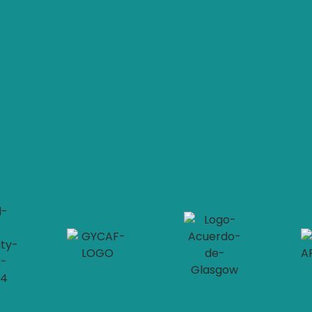
Suscríbete a nuestro Boletín
Regístrate y descubre nuestros próximos proyectos.
Socios y Aliados
yright © 2026 Fundación Barranquilla+20. All Rights Reser