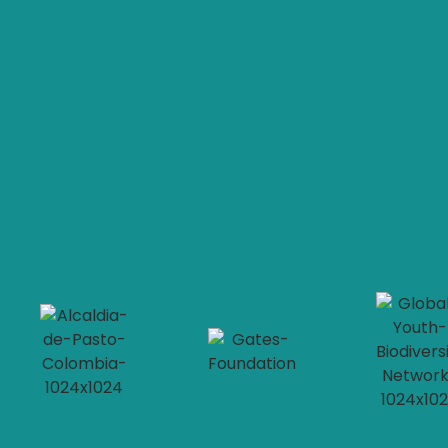
Email
Submit
Cop