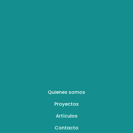
Fundación Barranquilla+20
mática, biodiversidad, liderazgo territorial y resiliencia hac
Instagram
Facebook-
X-
Icon-
Linkedin-
f
twitter
youtube-
in
v
Quienes somos
Proyectos
Artículos
Contacto